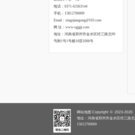
电话：0371-63363144
手机：15812700009
Email：xingejiangong@163.com
网 址：www.xgjgjt.com
地址：河南省郑州市金水区经三路北99
号附1号1号楼10层1006号
网站地图
Copyright © 2023-
2026
地址：河南省郑州市金水区经三路北99号附
15812700009