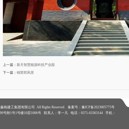
上一篇：
新天智慧能源科技产业园
下一篇：
锦荣郑风里
鑫格建工集团有限公司 All Rights Reserved. 备案号：
豫ICP备2023005775号
1号1号楼10层1006号 联系人：李一凡 电话：0371-63363144 手机：