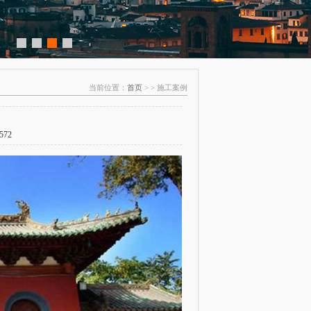
当前位置：
首页
> > 施工案例
572