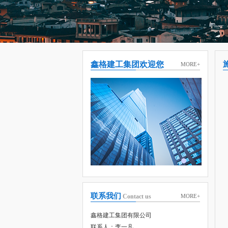
鑫格建工集团欢迎您
MORE+
联系我们
Contact us
MORE+
鑫格建工集团有限公司
联系人：李一凡