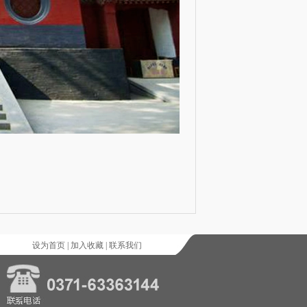
设为首页
|
加入收藏
|
联系我们