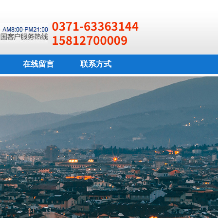
在线留言
联系方式