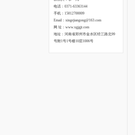
电话：0371-63363144
手机：15812700009
Email：xingejiangong@163.com
网 址：www.xgjgjt.com
地址：河南省郑州市金水区经三路北99
号附1号1号楼10层1006号