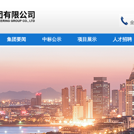
集团要闻
中标公示
项目展示
人才招聘